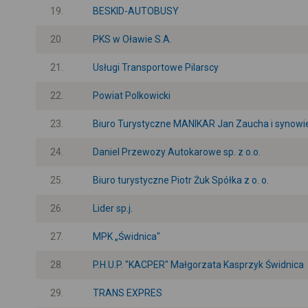
19.
BESKID-AUTOBUSY
20.
PKS w Oławie S.A.
21.
Usługi Transportowe Pilarscy
22.
Powiat Polkowicki
23.
Biuro Turystyczne MANIKAR Jan Zaucha i synowi
24.
Daniel Przewozy Autokarowe sp. z o.o.
25.
Biuro turystyczne Piotr Żuk Spółka z o. o.
26.
Lider sp.j.
27.
MPK „Świdnica"
28.
P.H.U.P. "KACPER" Małgorzata Kasprzyk Świdnica
29.
TRANS EXPRES