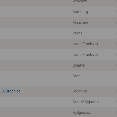
Wrocław
Bamberg
München
Praha
Ivano-Frankivsk
Ivano-Frankivsk
Sniatyn
Brno
 O/Brodnica
Brodnica
Brześć Kujawski
Bydgoszcz