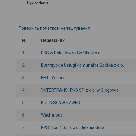
Поверніть початкові налаштування
№
Перевізник
1.
PKS w Bolesławcu Spółka z o.o.
2.
Bystrzyckie Usługi Komunalne Spółka z o.o.
3.
F.H.U. Wolbus
4.
"INTERTRANS" PKS SP. z o.o. w Głogowie
5.
BRONISŁAW SZWED
6.
Wacha-bus
7.
PKS "Tour" Sp. z o.o. Jelenia Góra