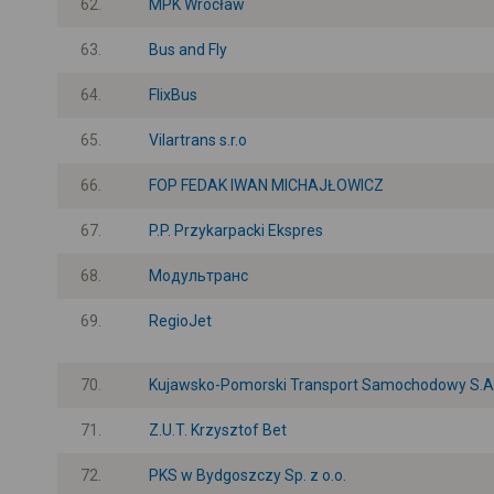
62.
MPK Wrocław
63.
Bus and Fly
64.
FlixBus
65.
Vilartrans s.r.o
66.
FOP FEDAK IWAN MICHAJŁOWICZ
67.
P.P. Przykarpacki Ekspres
68.
Модультранс
69.
RegioJet
70.
Kujawsko-Pomorski Transport Samochodowy S.A.
71.
Z.U.T. Krzysztof Bet
72.
PKS w Bydgoszczy Sp. z o.o.