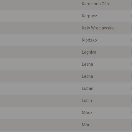
Kamienna Góra
Karpacz
Kąty Wrocławskie
Kłodzko
Legnica
Leśna
Leśna
Lubań
Lubin
Milicz
Milin