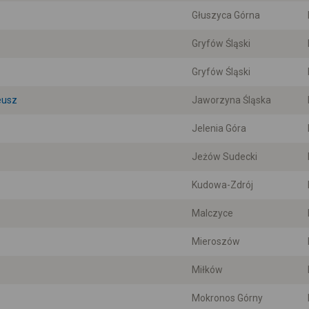
Głuszyca Górna
Gryfów Śląski
Gryfów Śląski
eusz
Jaworzyna Śląska
Jelenia Góra
Jeżów Sudecki
Kudowa-Zdrój
Malczyce
Mieroszów
Miłków
Mokronos Górny