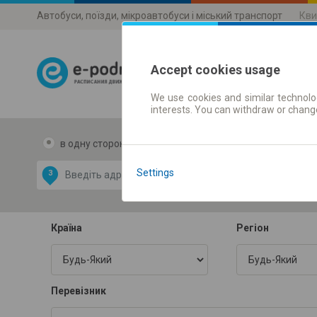
Автобуси, поїзди, мікроавтобуси і міський транспорт
Кви
Accept cookies usage
We use cookies and similar technolog
Розклади 
interests. You can withdraw or chang
в одну сторону
в дві сторони
Data CC-BY-SA
by
Settings
З
В
OpenStreetMap
GeoLite data by
и карту
MaxMind
Країна
Регіон
Перевізник