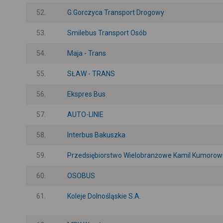
52.
G.Gorczyca Transport Drogowy
53.
Smilebus Transport Osób
54.
Maja - Trans
55.
SŁAW - TRANS
56.
Ekspres Bus
57.
AUTO-LINIE
58.
Interbus Bakuszka
59.
Przedsiębiorstwo Wielobranżowe Kamil Kumorow
60.
OSOBUS
61.
Koleje Dolnośląskie S.A.