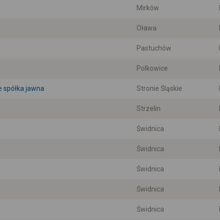
Mirków
Oława
Pastuchów
Polkowice
e spółka jawna
Stronie Śląskie
Strzelin
Świdnica
Świdnica
Świdnica
Świdnica
Świdnica