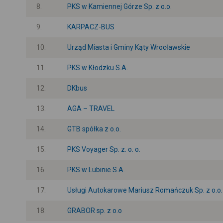
8.
PKS w Kamiennej Górze Sp. z o.o.
9.
KARPACZ-BUS
10.
Urząd Miasta i Gminy Kąty Wrocławskie
11.
PKS w Kłodzku S.A.
12.
DKbus
13.
AGA – TRAVEL
14.
GTB spółka z o.o.
15.
PKS Voyager Sp. z. o. o.
16.
PKS w Lubinie S.A.
17.
Usługi Autokarowe Mariusz Romańczuk Sp. z o.o.
18.
GRABOR sp. z o.o