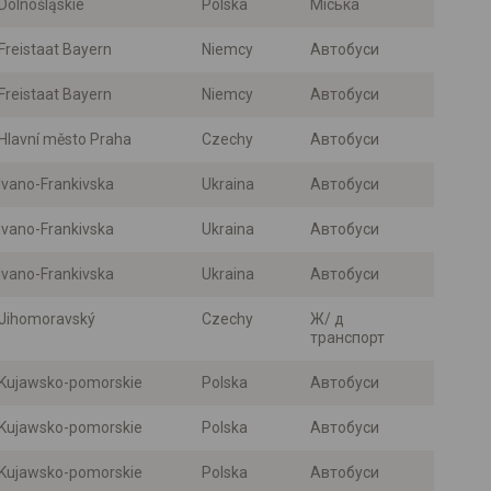
Dolnośląskie
Polska
Міська
Freistaat Bayern
Niemcy
Автобуси
Freistaat Bayern
Niemcy
Автобуси
Hlavní město Praha
Czechy
Автобуси
Ivano-Frankivska
Ukraina
Автобуси
Ivano-Frankivska
Ukraina
Автобуси
Ivano-Frankivska
Ukraina
Автобуси
Jihomoravský
Czechy
Ж/ д
транспорт
Kujawsko-pomorskie
Polska
Автобуси
Kujawsko-pomorskie
Polska
Автобуси
Kujawsko-pomorskie
Polska
Автобуси