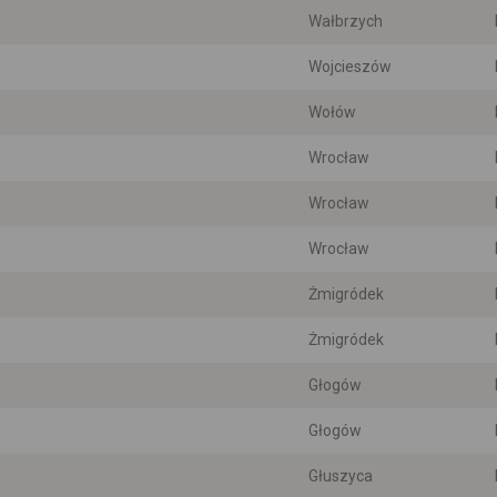
Wałbrzych
Wojcieszów
Wołów
Wrocław
Wrocław
Wrocław
Żmigródek
Żmigródek
Głogów
Głogów
Głuszyca