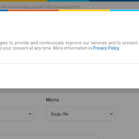
тки на міжнародні автобусні маршрути
ies to provide and continuously improve our services and to present 
руху
Абонементи
e your consent at any time. More information in
Privacy Policy
.
Сб 8 серп.
-- : --
Місто