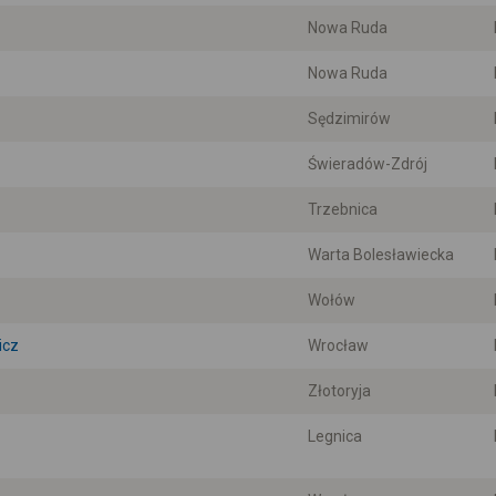
Nowa Ruda
Nowa Ruda
Sędzimirów
Świeradów-Zdrój
Trzebnica
Warta Bolesławiecka
Wołów
icz
Wrocław
Złotoryja
Legnica