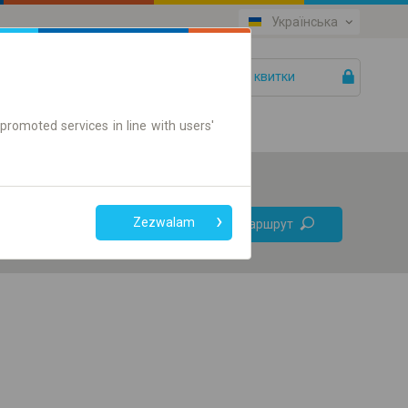
Українська
Ваші квитки
Допомога
promoted services in line with users'
Без
Zezwalam
Знайти маршрут
пересадок
Тільки онлайн квиток
+