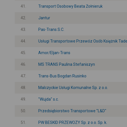
41.
Transport Osobowy Beata Żołnieruk
42.
Jantur
43.
Pas-Trans S.C.
44.
Usługi Transportowe Przewóz Osób Księżnik Tad
45.
Amor/Eljan-Trans
46.
MS TRANS Paulina Stefaniszyn
47.
Trans-Bus Bogdan Rusinko
48.
Malczyckie Usługi Komunalne Sp. z o.o.
49.
"Wujda" s.c.
50.
Przedsiębiorstwo Transportowe "L&D"
51.
PW BESKID PRZEWOZY Sp. z o.o. Sp. k.