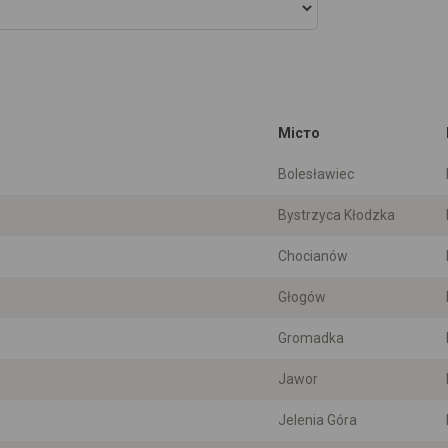
Місто
Bolesławiec
Bystrzyca Kłodzka
Chocianów
Głogów
Gromadka
Jawor
Jelenia Góra