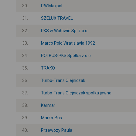
30.
P.W.Maxpol
31.
SZELUX TRAVEL
32.
PKS w Wołowie Sp. z o.o.
33.
Marco Polo Wratislavia 1992
34.
POLBUS-PKS Spółka z o.o.
35.
TRAKO
36.
Turbo-Trans Olejniczak
37.
Turbo-Trans Olejniczak spółka jawna
38.
Karmar
39.
Marko-Bus
40.
Przewozy Paula