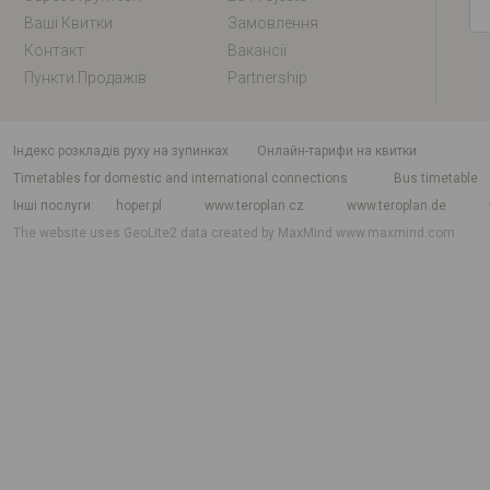
Ваші Квитки
Замовлення
Контакт
Вакансії
Пункти Продажів
Partnership
індекс розкладів руху на зупинках
Онлайн-тарифи на квитки
Timetables for domestic and international connections
Bus timetable
Інші послуги
hoper.pl
www.teroplan.cz
www.teroplan.de
The website uses GeoLite2 data created by MaxMind
www.maxmind.com