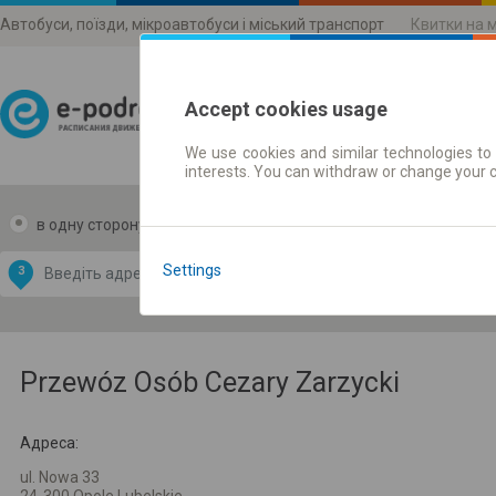
Автобуси, поїзди, мікроавтобуси і міський транспорт
Квитки на 
Accept cookies usage
We use cookies and similar technologies to 
Розклади руху
interests. You can withdraw or change your 
в одну сторону
в дві сторони
Data CC-BY-SA
by
Settings
З
В
OpenStreetMap
GeoLite data by
и карту
MaxMind
Przewóz Osób Cezary Zarzycki
Адреса:
ul. Nowa 33