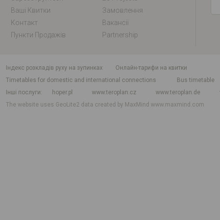
Ваші Квитки
Замовлення
Контакт
Вакансії
Пункти Продажів
Partnership
індекс розкладів руху на зупинках
Онлайн-тарифи на квитки
Timetables for domestic and international connections
Bus timetable
Інші послуги
hoper.pl
www.teroplan.cz
www.teroplan.de
The website uses GeoLite2 data created by MaxMind
www.maxmind.com