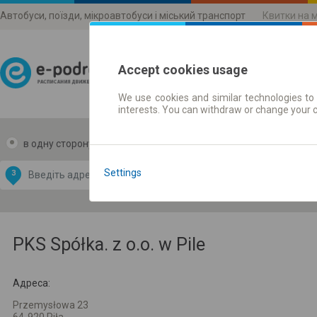
Автобуси, поїзди, мікроавтобуси і міський транспорт
Квитки на 
Accept cookies usage
We use cookies and similar technologies to 
Розклади руху
interests. You can withdraw or change your 
в одну сторону
в дві сторони
Data CC-BY-SA
by
Settings
З
В
OpenStreetMap
GeoLite data by
и карту
MaxMind
PKS Spółka. z o.o. w Pile
Адреса:
Przemysłowa 23