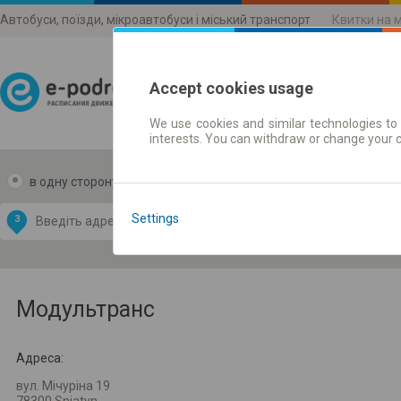
Автобуси, поїзди, мікроавтобуси і міський транспорт
Квитки на 
Accept cookies usage
We use cookies and similar technologies to 
Розклади руху
interests. You can withdraw or change your 
в одну сторону
в дві сторони
Data CC-BY-SA
by
Settings
З
В
OpenStreetMap
GeoLite data by
и карту
MaxMind
Модультранс
Адреса:
вул. Мічуріна 19