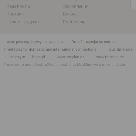
Ваші Квитки
Замовлення
Контакт
Вакансії
Пункти Продажів
Partnership
індекс розкладів руху на зупинках
Онлайн-тарифи на квитки
Timetables for domestic and international connections
Bus timetable
Інші послуги
hoper.pl
www.teroplan.cz
www.teroplan.de
The website uses GeoLite2 data created by MaxMind
www.maxmind.com