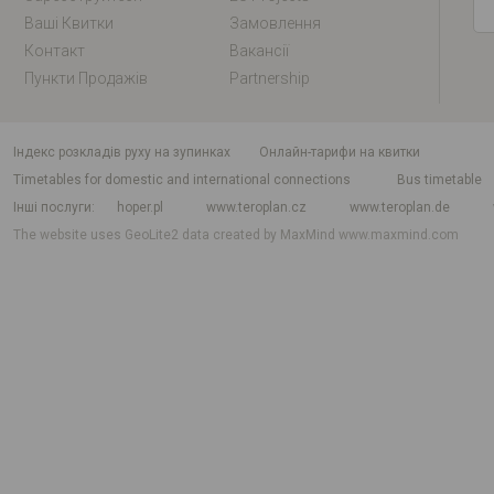
Ваші Квитки
Замовлення
Контакт
Вакансії
Пункти Продажів
Partnership
індекс розкладів руху на зупинках
Онлайн-тарифи на квитки
Timetables for domestic and international connections
Bus timetable
Інші послуги
hoper.pl
www.teroplan.cz
www.teroplan.de
The website uses GeoLite2 data created by MaxMind
www.maxmind.com