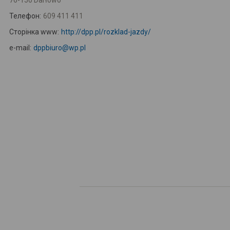
76-150 Darłowo
Телефон:
609 411 411
Сторінка www:
http://dpp.pl/rozklad-jazdy/
e-mail:
dppbiuro@wp.pl