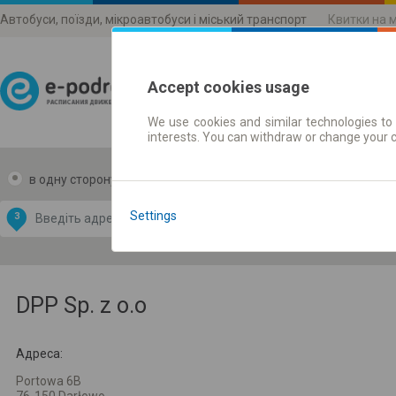
Автобуси, поїзди, мікроавтобуси і міський транспорт
Квитки на 
Accept cookies usage
We use cookies and similar technologies to 
Розклади руху
interests. You can withdraw or change your 
в одну сторону
в дві сторони
Data CC-BY-SA
by
Settings
З
В
OpenStreetMap
GeoLite data by
и карту
MaxMind
DPP Sp. z o.o
Адреса:
Portowa 6B