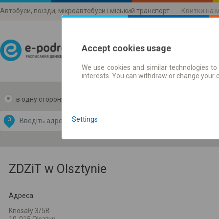
Автобуси, поїзди, мікроавтобуси і міський транспорт
Квитки на 
Accept cookies usage
We use cookies and similar technologies to 
Розклади руху
interests. You can withdraw or change your 
в одну сторону
в дві сторони
Data CC-BY-SA
by
Settings
З
В
OpenStreetMap
GeoLite data by
и карту
MaxMind
ZDZiT w Olsztynie
Адреса:
Knosały 3/5B