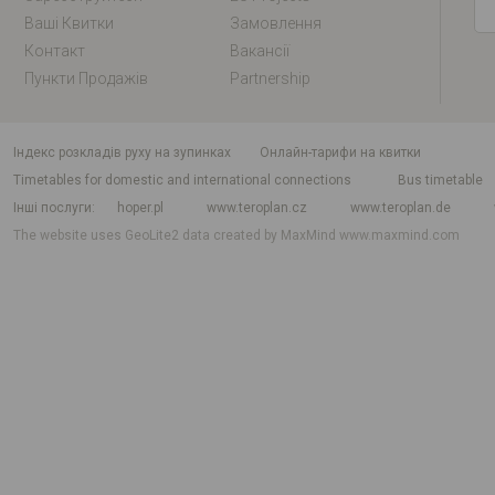
Ваші Квитки
Замовлення
Контакт
Вакансії
Пункти Продажів
Partnership
індекс розкладів руху на зупинках
Онлайн-тарифи на квитки
Timetables for domestic and international connections
Bus timetable
Інші послуги
hoper.pl
www.teroplan.cz
www.teroplan.de
The website uses GeoLite2 data created by MaxMind
www.maxmind.com