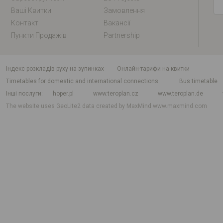
Ваші Квитки
Замовлення
Контакт
Вакансії
Пункти Продажів
Partnership
індекс розкладів руху на зупинках
Онлайн-тарифи на квитки
Timetables for domestic and international connections
Bus timetable
Інші послуги
hoper.pl
www.teroplan.cz
www.teroplan.de
The website uses GeoLite2 data created by MaxMind
www.maxmind.com