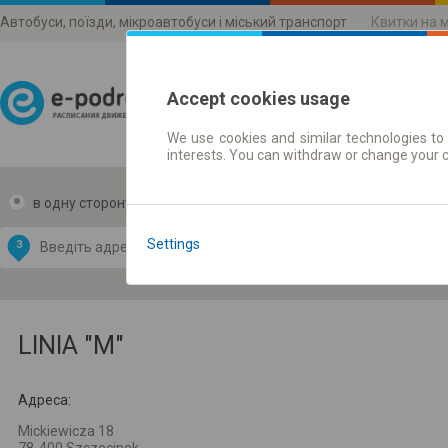
Автобуси, поїзди, мікроавтобуси і міський транспорт
Квитки на 
Accept cookies usage
We use cookies and similar technologies to 
Розклади руху
interests. You can withdraw or change your 
в одну сторону
в дві сторони
Data CC-BY-SA
by
Settings
З
В
OpenStreetMap
GeoLite data by
и карту
MaxMind
LINIA "M"
Адреса:
Mickiewicza 18