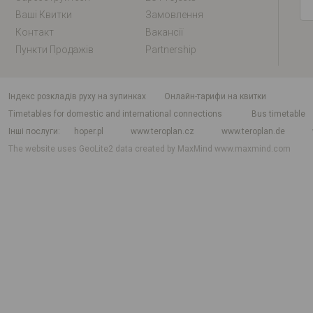
Ваші Квитки
Замовлення
Контакт
Вакансії
Пункти Продажів
Partnership
індекс розкладів руху на зупинках
Онлайн-тарифи на квитки
Timetables for domestic and international connections
Bus timetable
Інші послуги
hoper.pl
www.teroplan.cz
www.teroplan.de
The website uses GeoLite2 data created by MaxMind
www.maxmind.com