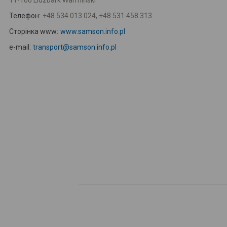
11-100 Lidzbark Warmiński
Телефон:
+48 534 013 024, +48 531 458 313
Сторінка www:
www.samson.info.pl
e-mail:
transport@samson.info.pl