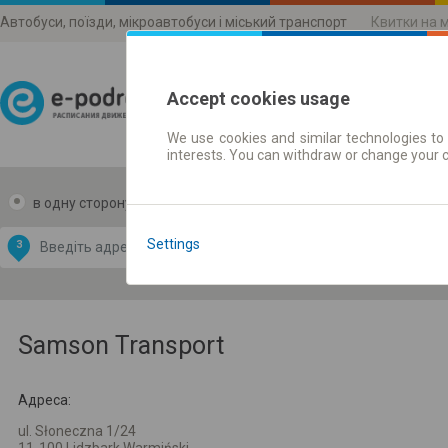
Автобуси, поїзди, мікроавтобуси і міський транспорт
Квитки на 
Accept cookies usage
We use cookies and similar technologies to 
Розклади руху
interests. You can withdraw or change your 
в одну сторону
в дві сторони
Data CC-BY-SA
by
Settings
З
В
OpenStreetMap
GeoLite data by
и карту
MaxMind
Samson Transport
Адреса:
ul. Słoneczna 1/24