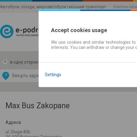
Автобуси, поїзди, мікроавтобуси і міський транспорт
Квитки на 
Accept cookies usage
We use cookies and similar technologies to 
Розклади руху
interests. You can withdraw or change your 
в одну сторону
в дві сторони
Data CC-BY-SA
by
Settings
З
В
OpenStreetMap
GeoLite data by
и карту
MaxMind
Max Bus Zakopane
Адреса:
ul. Długa 40b