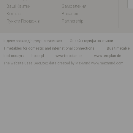
Ваші Квитки
Замовлення
Контакт
Вакансії
Пункти Продажів
Partnership
індекс розкладів руху на зупинках
Онлайн-тарифи на квитки
Timetables for domestic and international connections
Bus timetable
Інші послуги
hoper.pl
www.teroplan.cz
www.teroplan.de
The website uses GeoLite2 data created by MaxMind
www.maxmind.com