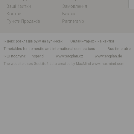
Ваші Квитки
Замовлення
Контакт
Вакансії
Пункти Продажів
Partnership
індекс розкладів руху на зупинках
Онлайн-тарифи на квитки
Timetables for domestic and international connections
Bus timetable
Інші послуги
hoper.pl
www.teroplan.cz
www.teroplan.de
The website uses GeoLite2 data created by MaxMind
www.maxmind.com