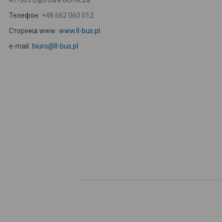
41-303 Dąbrowa Górnicza
Телефон:
+48 662 060 012
Сторінка www:
www.ll-bus.pl
e-mail:
biuro@ll-bus.pl