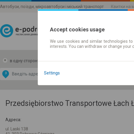
Автобуси, поїзди, мікроавтобуси і міський транспорт
Квитки на 
Accept cookies usage
We use cookies and similar technologies to 
Розклади руху
interests. You can withdraw or change your 
в одну сторону
в дві сторони
Data CC-BY-SA
by
Settings
З
В
OpenStreetMap
GeoLite data by
и карту
MaxMind
Przedsiębiorstwo Transportowe Łach 
Адреса:
ul. Laski 138