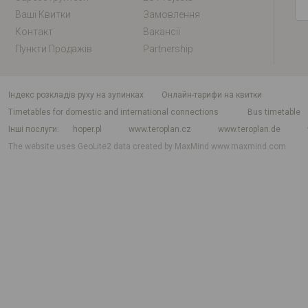
Ваші Квитки
Замовлення
Контакт
Вакансії
Пункти Продажів
Partnership
індекс розкладів руху на зупинках
Онлайн-тарифи на квитки
Timetables for domestic and international connections
Bus timetable
Інші послуги
hoper.pl
www.teroplan.cz
www.teroplan.de
The website uses GeoLite2 data created by MaxMind
www.maxmind.com