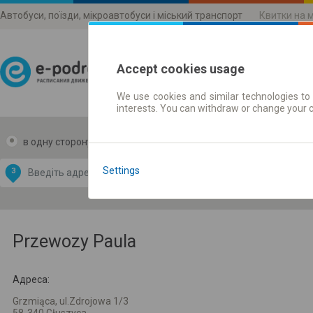
Автобуси, поїзди, мікроавтобуси і міський транспорт
Квитки на 
Accept cookies usage
We use cookies and similar technologies to 
Розклади руху
interests. You can withdraw or change your 
в одну сторону
в дві сторони
Data CC-BY-SA
by
Settings
З
В
OpenStreetMap
GeoLite data by
и карту
MaxMind
Przewozy Paula
Адреса:
Grzmiąca, ul.Zdrojowa 1/3