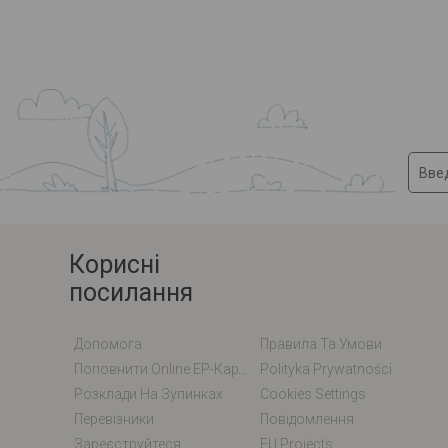
Корисні
посилання
Допомога
Правила Та Умови
Поповнити Online EP-Карту / EM-Карту
Polityka Prywatności
Розклади На Зупинках
Cookies Settings
Перевізники
Повідомлення
Зареєструйтеся
EU Projects