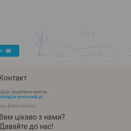
ся
Контакт
Щодо придбаних квитків:
bilety@e-podroznik.pl
Інші форми зв'язку:
Вам цікаво з нами?
Давайте до нас!