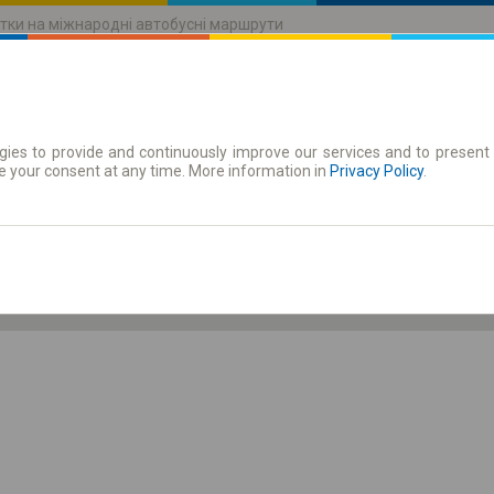
тки на міжнародні автобусні маршрути
ies to provide and continuously improve our services and to present 
руху
Абонементи
e your consent at any time. More information in
Privacy Policy
.
Сб 8 серп.
-- : --