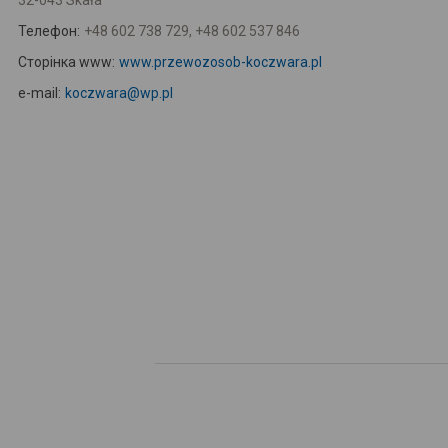
32-043 Skała
Телефон:
+48 602 738 729, +48 602 537 846
Сторінка www:
www.przewozosob-koczwara.pl
e-mail:
koczwara@wp.pl