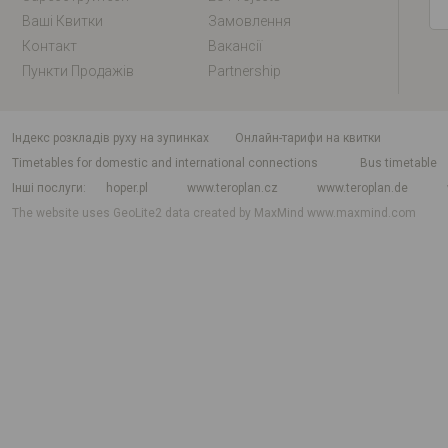
Ваші Квитки
Замовлення
Контакт
Вакансії
Пункти Продажів
Partnership
індекс розкладів руху на зупинках
Онлайн-тарифи на квитки
Timetables for domestic and international connections
Bus timetable
Інші послуги
hoper.pl
www.teroplan.cz
www.teroplan.de
The website uses GeoLite2 data created by MaxMind
www.maxmind.com