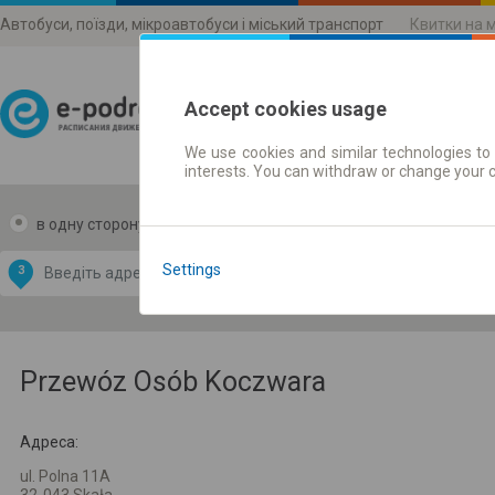
Автобуси, поїзди, мікроавтобуси і міський транспорт
Квитки на 
Accept cookies usage
We use cookies and similar technologies to 
Розклади руху
interests. You can withdraw or change your 
в одну сторону
в дві сторони
Data CC-BY-SA
by
Settings
З
В
OpenStreetMap
GeoLite data by
и карту
MaxMind
Przewóz Osób Koczwara
Адреса:
ul. Polna 11A