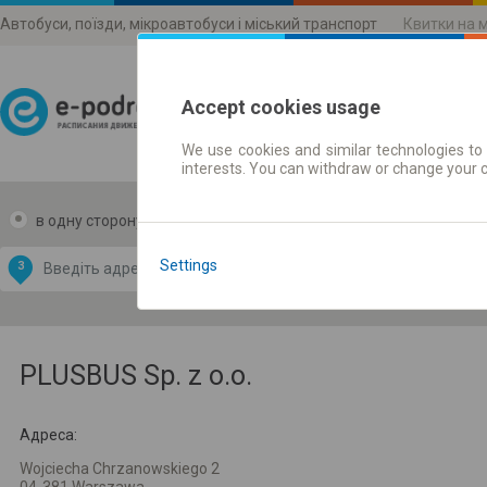
Автобуси, поїзди, мікроавтобуси і міський транспорт
Квитки на 
Accept cookies usage
We use cookies and similar technologies to 
Розклади руху
interests. You can withdraw or change your 
в одну сторону
в дві сторони
Data CC-BY-SA
by
Settings
З
В
OpenStreetMap
GeoLite data by
и карту
MaxMind
PLUSBUS Sp. z o.o.
Адреса:
Wojciecha Chrzanowskiego 2