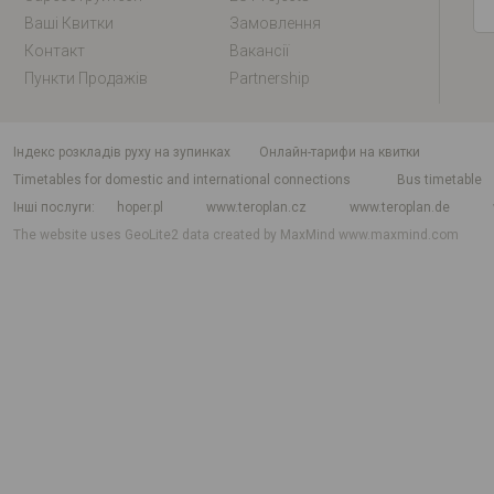
Ваші Квитки
Замовлення
Контакт
Вакансії
Пункти Продажів
Partnership
індекс розкладів руху на зупинках
Онлайн-тарифи на квитки
Timetables for domestic and international connections
Bus timetable
Інші послуги
hoper.pl
www.teroplan.cz
www.teroplan.de
The website uses GeoLite2 data created by MaxMind
www.maxmind.com