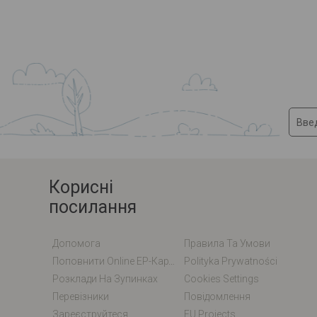
Корисні
посилання
Допомога
Правила Та Умови
Поповнити Online EP-Карту / EM-Карту
Polityka Prywatności
Розклади На Зупинках
Cookies Settings
Перевізники
Повідомлення
Зареєструйтеся
EU Projects