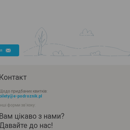
ся
Контакт
Щодо придбаних квитків:
bilety@e-podroznik.pl
Інші форми зв'язку:
Вам цікаво з нами?
Давайте до нас!