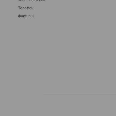
<none> Sicienko
Телефон:
Факс:
null