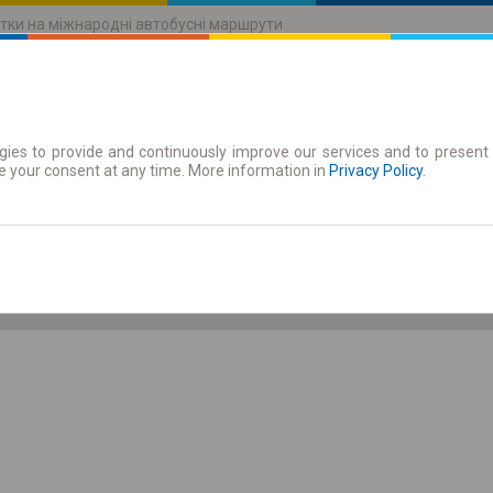
тки на міжнародні автобусні маршрути
ies to provide and continuously improve our services and to present 
руху
Абонементи
e your consent at any time. More information in
Privacy Policy
.
Чт 6 серп.
-- : --