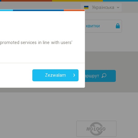
Українська
Ваші квитки
Допомога
promoted services in line with users'
Без
Zezwalam
Знайти маршрут
пересадок
Тільки онлайн квиток
+