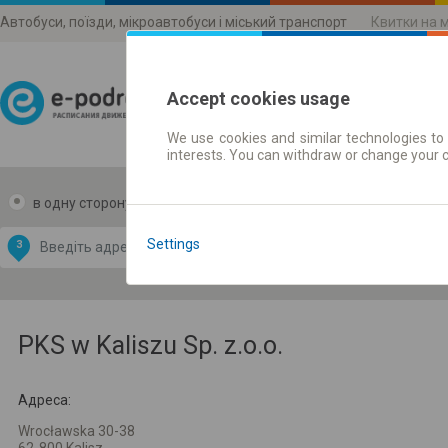
Автобуси, поїзди, мікроавтобуси і міський транспорт
Квитки на 
Accept cookies usage
We use cookies and similar technologies to 
Розклади руху
interests. You can withdraw or change your 
в одну сторону
в дві сторони
Data CC-BY-SA
by
Settings
З
В
OpenStreetMap
GeoLite data by
и карту
MaxMind
PKS w Kaliszu Sp. z.o.o.
Адреса:
Wrocławska 30-38