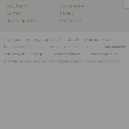
Ваші Квитки
Замовлення
Контакт
Вакансії
Пункти Продажів
Partnership
індекс розкладів руху на зупинках
Онлайн-тарифи на квитки
Timetables for domestic and international connections
Bus timetable
Інші послуги
hoper.pl
www.teroplan.cz
www.teroplan.de
The website uses GeoLite2 data created by MaxMind
www.maxmind.com