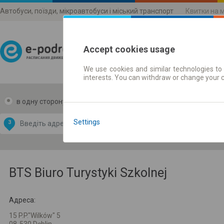
Автобуси, поїзди, мікроавтобуси і міський транспорт
Квитки на 
Accept cookies usage
We use cookies and similar technologies to 
Розклади руху
interests. You can withdraw or change your 
в одну сторону
в дві сторони
Data CC-BY-SA
by
Settings
З
В
OpenStreetMap
GeoLite data by
и карту
MaxMind
BTS Biuro Turystyki Szkolnej
Адреса:
15 P.P."Wilków" 5