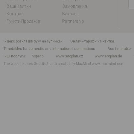
Ваші Квитки
Замовлення
Контакт
Вакансії
Пункти Продажів
Partnership
індекс розкладів руху на зупинках
Онлайн-тарифи на квитки
Timetables for domestic and international connections
Bus timetable
Інші послуги
hoper.pl
www.teroplan.cz
www.teroplan.de
The website uses GeoLite2 data created by MaxMind
www.maxmind.com