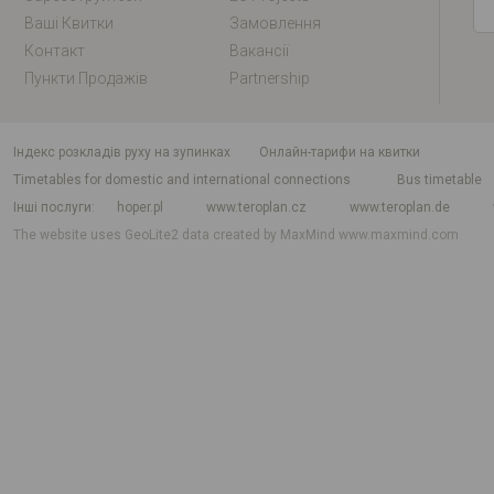
Ваші Квитки
Замовлення
Контакт
Вакансії
Пункти Продажів
Partnership
індекс розкладів руху на зупинках
Онлайн-тарифи на квитки
Timetables for domestic and international connections
Bus timetable
Інші послуги
hoper.pl
www.teroplan.cz
www.teroplan.de
The website uses GeoLite2 data created by MaxMind
www.maxmind.com