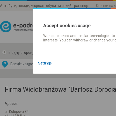
Автобуси, поїзди, мікроавтобуси і міський транспорт
Квитки на 
Accept cookies usage
We use cookies and similar technologies to 
Розклади руху
interests. You can withdraw or change your 
в одну сторону
в дві сторони
Data CC-BY-SA
by
Settings
З
В
OpenStreetMap
GeoLite data by
и карту
MaxMind
Firma Wielobranżowa "Bartosz Dorocia
Адреса:
ul. Kolejowa 34