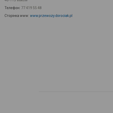
46-113 Wilków
Телефон:
77 419 55 48
Сторінка www:
www.przewozy.dorociak.pl