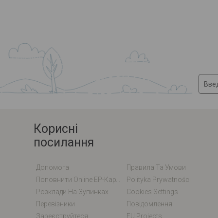
Корисні
посилання
Допомога
Правила Та Умови
Поповнити Online EP-Карту / EM-Карту
Polityka Prywatności
Розклади На Зупинках
Cookies Settings
Перевізники
Повідомлення
Зареєструйтеся
EU Projects