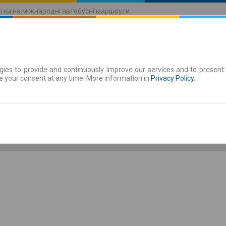
тки на міжнародні автобусні маршрути
ies to provide and continuously improve our services and to present 
руху
Абонементи
e your consent at any time. More information in
Privacy Policy
.
Сб 8 серп.
-- : --