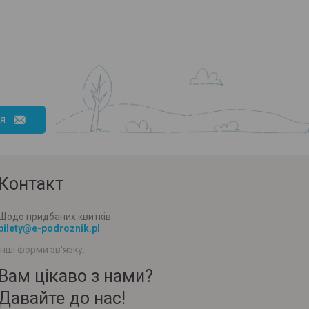
ся
Контакт
Щодо придбаних квитків:
bilety@e-podroznik.pl
Інші форми зв'язку:
Вам цікаво з нами?
Давайте до нас!