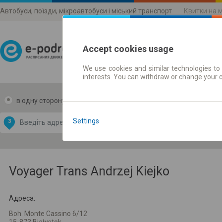
Автобуси, поїзди, мікроавтобуси і міський транспорт
Квитки на 
Accept cookies usage
We use cookies and similar technologies to 
Розклади руху
interests. You can withdraw or change your 
в одну сторону
в дві сторони
Data CC-BY-SA
by
Settings
З
В
OpenStreetMap
GeoLite data by
и карту
MaxMind
Voyager Trans Andrzej Kiejko
Адреса:
Boh. Monte Cassino 6/12