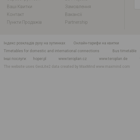
Ваші Квитки
Замовлення
Контакт
Вакансії
Пункти Продажів
Partnership
індекс розкладів руху на зупинках
Онлайн-тарифи на квитки
Timetables for domestic and international connections
Bus timetable
Інші послуги
hoper.pl
www.teroplan.cz
www.teroplan.de
The website uses GeoLite2 data created by MaxMind
www.maxmind.com