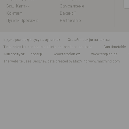
Ваші Квитки
Замовлення
Контакт
Вакансії
Пункти Продажів
Partnership
індекс розкладів руху на зупинках
Онлайн-тарифи на квитки
Timetables for domestic and international connections
Bus timetable
Інші послуги
hoper.pl
www.teroplan.cz
www.teroplan.de
The website uses GeoLite2 data created by MaxMind
www.maxmind.com