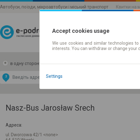
Автобуси, поїзди, мікроавтобуси і міський транспорт
Квитки на 
Accept cookies usage
We use cookies and similar technologies to 
Розклади руху
interests. You can withdraw or change your 
в одну сторону
в дві сторони
Data CC-BY-SA
by
Settings
З
В
OpenStreetMap
GeoLite data by
и карту
MaxMind
Nasz-Bus Jarosław Srech
Адреса:
ul. Dworcowa 42/1 <none>