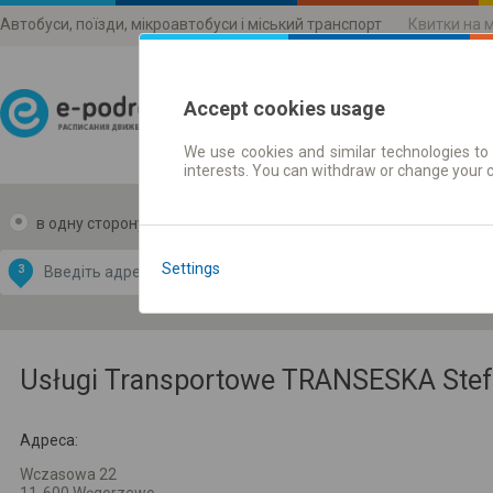
Автобуси, поїзди, мікроавтобуси і міський транспорт
Квитки на 
Accept cookies usage
We use cookies and similar technologies to 
Розклади руху
interests. You can withdraw or change your 
в одну сторону
в дві сторони
Data CC-BY-SA
by
Settings
З
В
OpenStreetMap
GeoLite data by
и карту
MaxMind
Usługi Transportowe TRANSESKA Stef
Адреса:
Wczasowa 22