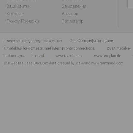
Ваші Квитки
Замовлення
Контакт
Вакансії
Пункти Продажів
Partnership
індекс розкладів руху на зупинках
Онлайн-тарифи на квитки
Timetables for domestic and international connections
Bus timetable
Інші послуги
hoper.pl
www.teroplan.cz
www.teroplan.de
The website uses GeoLite2 data created by MaxMind
www.maxmind.com