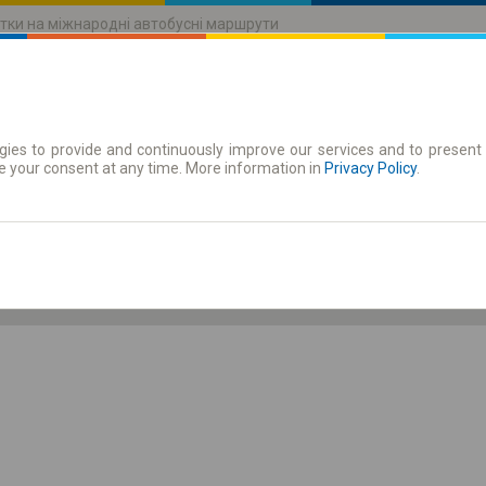
тки на міжнародні автобусні маршрути
ies to provide and continuously improve our services and to present 
руху
Абонементи
e your consent at any time. More information in
Privacy Policy
.
Сб 8 серп.
-- : --