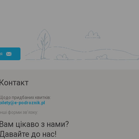
ся
Контакт
Щодо придбаних квитків:
bilety@e-podroznik.pl
Інші форми зв'язку:
Вам цікаво з нами?
Давайте до нас!