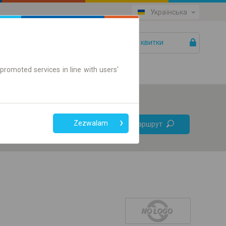
Українська
Ваші квитки
Допомога
promoted services in line with users'
Без
Zezwalam
Знайти маршрут
пересадок
Тільки онлайн квиток
+