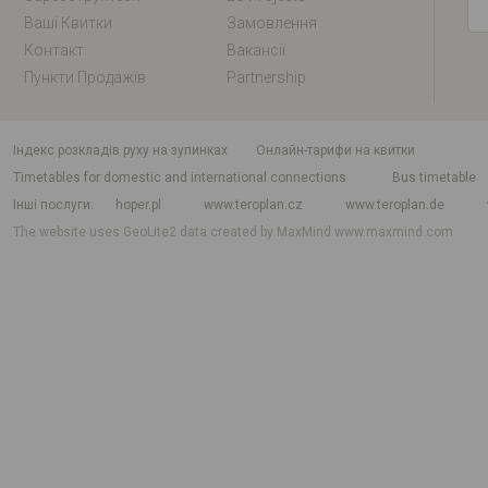
Ваші Квитки
Замовлення
Контакт
Вакансії
Пункти Продажів
Partnership
індекс розкладів руху на зупинках
Онлайн-тарифи на квитки
Timetables for domestic and international connections
Bus timetable
Інші послуги
hoper.pl
www.teroplan.cz
www.teroplan.de
The website uses GeoLite2 data created by MaxMind
www.maxmind.com