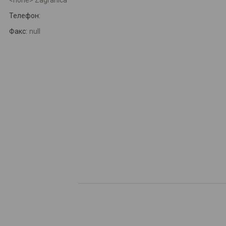
<none> Zagranica
Телефон:
Факс:
null