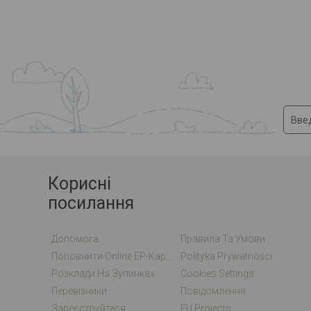
Корисні
посилання
Допомога
Правила Та Умови
Поповнити Online EP-Карту / EM-Карту
Polityka Prywatności
Розклади На Зупинках
Cookies Settings
Перевізники
Повідомлення
Зареєструйтеся
EU Projects