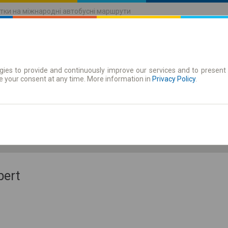
тки на міжнародні автобусні маршрути
ies to provide and continuously improve our services and to present 
руху
Абонементи
e your consent at any time. More information in
Privacy Policy
.
Сб 8 серп.
-- : --
bert