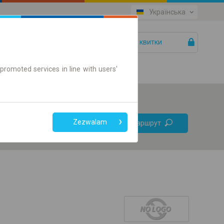
Українська
Ваші квитки
Допомога
promoted services in line with users'
Без
Zezwalam
Знайти маршрут
пересадок
Тільки онлайн квиток
+