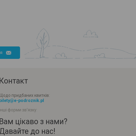
ся
Контакт
Щодо придбаних квитків:
bilety@e-podroznik.pl
Інші форми зв'язку:
Вам цікаво з нами?
Давайте до нас!