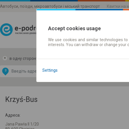
Автобуси, поїзди, мікроавтобуси і міський транспорт
Квитки на 
Accept cookies usage
We use cookies and similar technologies to 
Розклади руху
interests. You can withdraw or change your 
в одну сторону
в дві сторони
Data CC-BY-SA
by
Settings
З
В
OpenStreetMap
GeoLite data by
и карту
MaxMind
Krzyś-Bus
Адреса:
Jana Pawła II 1/20