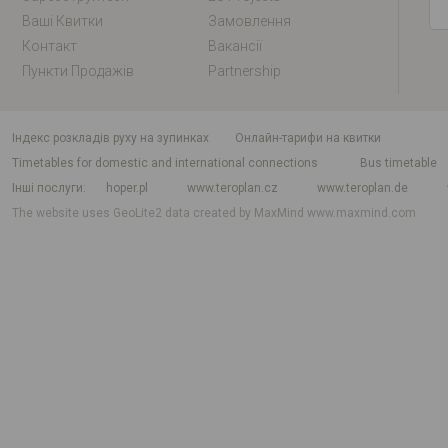
Ваші Квитки
Замовлення
Контакт
Вакансії
Пункти Продажів
Partnership
індекс розкладів руху на зупинках
Онлайн-тарифи на квитки
Timetables for domestic and international connections
Bus timetable
Інші послуги
hoper.pl
www.teroplan.cz
www.teroplan.de
The website uses GeoLite2 data created by MaxMind
www.maxmind.com