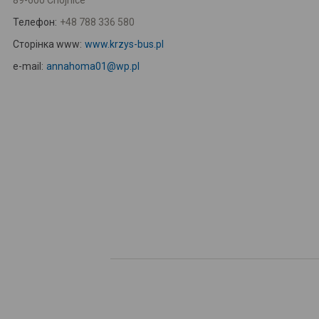
89-600 Chojnice
Телефон:
+48 788 336 580
Сторінка www:
www.krzys-bus.pl
e-mail:
annahoma01@wp.pl