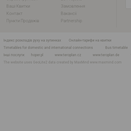
Ваші Квитки
Замовлення
Контакт
Вакансії
Пункти Продажів
Partnership
індекс розкладів руху на зупинках
Онлайн-тарифи на квитки
Timetables for domestic and international connections
Bus timetable
Інші послуги
hoper.pl
www.teroplan.cz
www.teroplan.de
The website uses GeoLite2 data created by MaxMind
www.maxmind.com