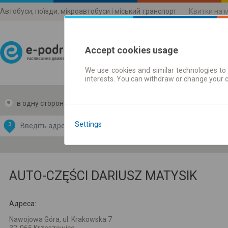
Автобуси, поїзди, мікроавтобуси і міський транспорт
Квитки на 
Accept cookies usage
We use cookies and similar technologies to 
Розклади руху
interests. You can withdraw or change your 
в одну сторону
в дві сторони
Data CC-BY-SA
by
Settings
З
В
OpenStreetMap
GeoLite data by
и карту
MaxMind
AUTO-CZĘŚCI DARIUSZ MATYSIK
Адреса:
Nawojowa Góra, ul. Krakowska 7