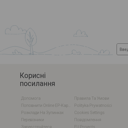
Корисні
посилання
Допомога
Правила Та Умови
Поповнити Online EP-Карту / EM-Карту
Polityka Prywatności
Розклади На Зупинках
Cookies Settings
Перевізники
Повідомлення
Зареєструйтеся
EU Projects