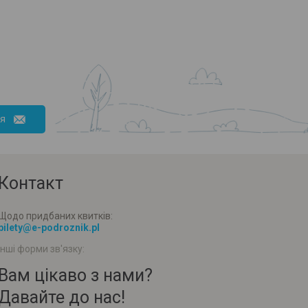
ся
Контакт
Щодо придбаних квитків:
bilety@e-podroznik.pl
Інші форми зв'язку:
Вам цікаво з нами?
Давайте до нас!