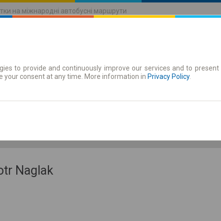
тки на міжнародні автобусні маршрути
ies to provide and continuously improve our services and to present 
руху
Абонементи
e your consent at any time. More information in
Privacy Policy
.
Пт 7 серп.
-- : --
tr Naglak