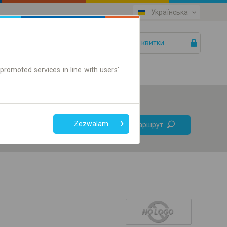
Українська
Ваші квитки
Допомога
promoted services in line with users'
Без
Zezwalam
Знайти маршрут
пересадок
Тільки онлайн квиток
+