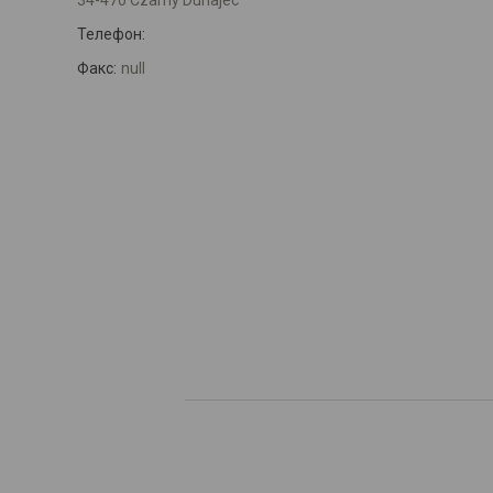
34-470 Czarny Dunajec
Телефон:
Факс:
null