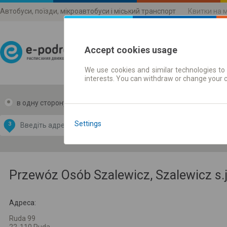
Автобуси, поїзди, мікроавтобуси і міський транспорт
Квитки на 
Accept cookies usage
We use cookies and similar technologies to 
Розклади руху
interests. You can withdraw or change your 
в одну сторону
в дві сторони
Data CC-BY-SA
by
Settings
З
В
OpenStreetMap
GeoLite data by
и карту
MaxMind
Przewóz Osób Szalewicz, Szalewicz s.j
Адреса:
Ruda 99