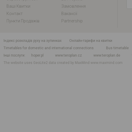
Ваші Квитки
Замовлення
Контакт
Вакансії
Пункти Продажів
Partnership
індекс розкладів руху на зупинках
Онлайн-тарифи на квитки
Timetables for domestic and international connections
Bus timetable
Інші послуги
hoper.pl
www.teroplan.cz
www.teroplan.de
The website uses GeoLite2 data created by MaxMind
www.maxmind.com