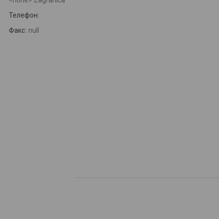
<none> Zagranica
Телефон:
Факс:
null