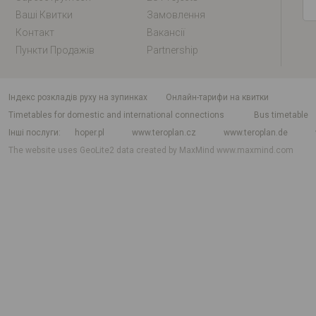
Ваші Квитки
Замовлення
Контакт
Вакансії
Пункти Продажів
Partnership
індекс розкладів руху на зупинках
Онлайн-тарифи на квитки
Timetables for domestic and international connections
Bus timetable
Інші послуги
hoper.pl
www.teroplan.cz
www.teroplan.de
The website uses GeoLite2 data created by MaxMind
www.maxmind.com