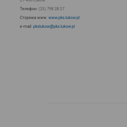
21-400 Łuków
Телефон:
(25) 798 28 27
Сторінка www:
www.pks.lukow.pl
e-mail:
pkslukow@pks.lukow.pl