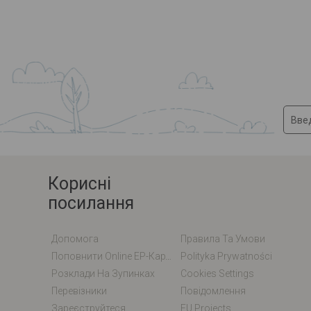
Корисні
посилання
Допомога
Правила Та Умови
Поповнити Online EP-Карту / EM-Карту
Polityka Prywatności
Розклади На Зупинках
Cookies Settings
Перевізники
Повідомлення
Зареєструйтеся
EU Projects