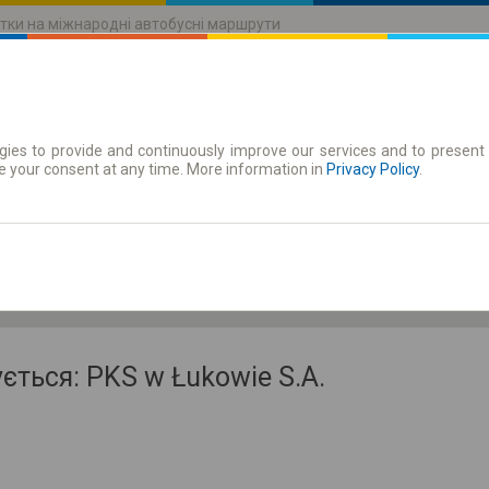
тки на міжнародні автобусні маршрути
ies to provide and continuously improve our services and to present 
руху
Абонементи
e your consent at any time. More information in
Privacy Policy
.
Чт 6 серп.
-- : --
ується: PKS w Łukowie S.A.