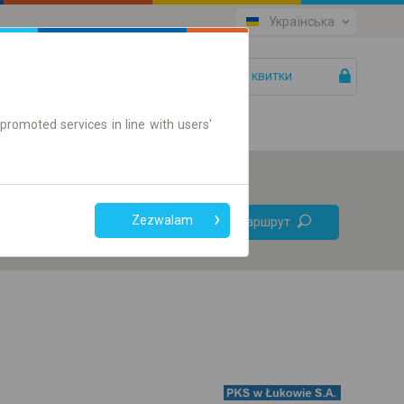
Українська
Ваші квитки
Допомога
promoted services in line with users'
Без
Zezwalam
Знайти маршрут
пересадок
Тільки онлайн квиток
+