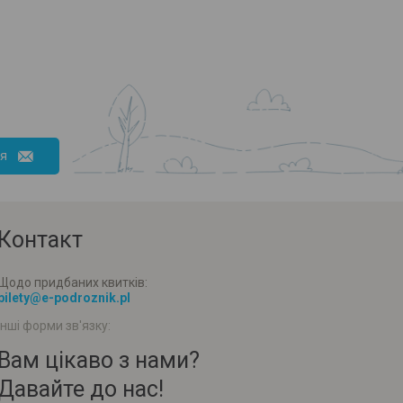
ся
Контакт
Щодо придбаних квитків:
bilety@e-podroznik.pl
Інші форми зв'язку:
Вам цікаво з нами?
Давайте до нас!