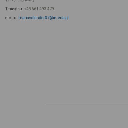
11-731 Sorkwity
Телефон:
+48 661 493 479
e-mail:
marcinolender07@interia.pl