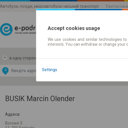
Автобуси, поїзди, мікроавтобуси і міський транспорт
Квитки на 
Accept cookies usage
We use cookies and similar technologies to 
Розклади руху
interests. You can withdraw or change your 
в одну сторону
в дві сторони
Data CC-BY-SA
by
Settings
З
В
OpenStreetMap
GeoLite data by
и карту
MaxMind
BUSIK Marcin Olender
Адреса:
Borowe 3