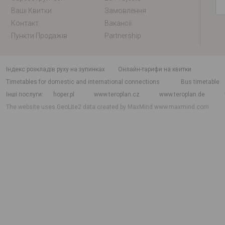
Ваші Квитки
Замовлення
Контакт
Вакансії
Пункти Продажів
Partnership
індекс розкладів руху на зупинках
Онлайн-тарифи на квитки
Timetables for domestic and international connections
Bus timetable
Інші послуги
hoper.pl
www.teroplan.cz
www.teroplan.de
The website uses GeoLite2 data created by MaxMind
www.maxmind.com