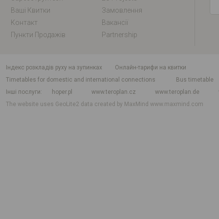
Ваші Квитки
Замовлення
Контакт
Вакансії
Пункти Продажів
Partnership
індекс розкладів руху на зупинках
Онлайн-тарифи на квитки
Timetables for domestic and international connections
Bus timetable
Інші послуги
hoper.pl
www.teroplan.cz
www.teroplan.de
The website uses GeoLite2 data created by MaxMind
www.maxmind.com