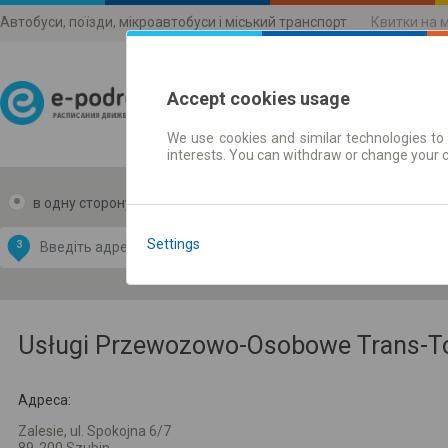
Автобуси, поїзди, мікроавтобуси і міський транспорт
Квитки на 
Accept cookies usage
We use cookies and similar technologies to 
Розклади руху
interests. You can withdraw or change your 
в одну сторону
в дві сторони
Data CC-BY-SA
by
Settings
З
В
OpenStreetMap
GeoLite data by
и карту
MaxMind
Usługi Przewozowo-Osobowe Trans-
Адреса:
Zalesie, ul. Spokojna 6/7