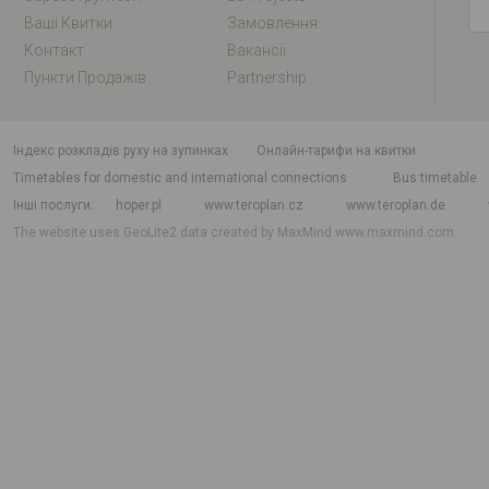
Ваші Квитки
Замовлення
Контакт
Вакансії
Пункти Продажів
Partnership
індекс розкладів руху на зупинках
Онлайн-тарифи на квитки
Timetables for domestic and international connections
Bus timetable
Інші послуги
hoper.pl
www.teroplan.cz
www.teroplan.de
The website uses GeoLite2 data created by MaxMind
www.maxmind.com