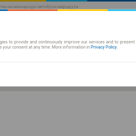
тки на міжнародні автобусні маршрути
ies to provide and continuously improve our services and to present 
руху
Абонементи
e your consent at any time. More information in
Privacy Policy
.
Сб 8 серп.
-- : --