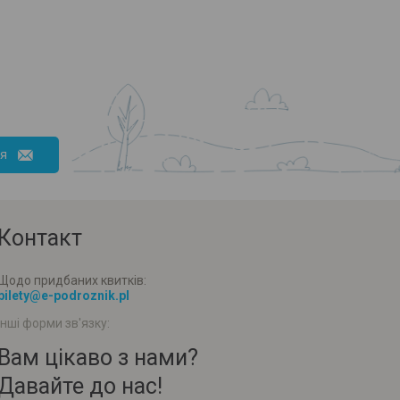
ся
Контакт
Щодо придбаних квитків:
bilety@e-podroznik.pl
Інші форми зв'язку:
Вам цікаво з нами?
Давайте до нас!