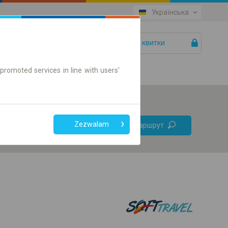
Українська
Ваші квитки
Допомога
promoted services in line with users'
Без
Zezwalam
Знайти маршрут
пересадок
Тільки онлайн квиток
+