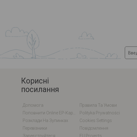
Корисні
посилання
Допомога
Правила Та Умови
Поповнити Online EP-Карту / EM-Карту
Polityka Prywatności
Розклади На Зупинках
Cookies Settings
Перевізники
Повідомлення
Зареєструйтеся
EU Projects