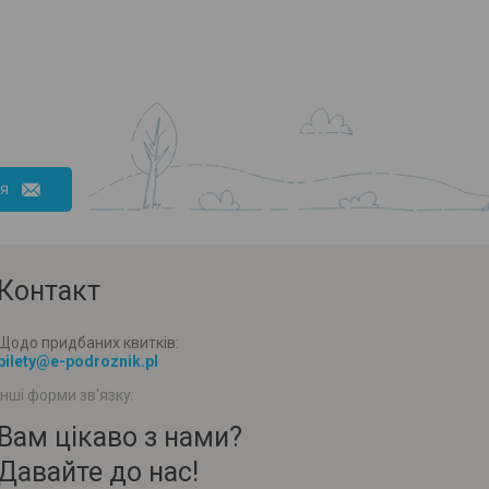
ся
Контакт
Щодо придбаних квитків:
bilety@e-podroznik.pl
Інші форми зв'язку:
Вам цікаво з нами?
Давайте до нас!