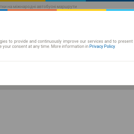
тки на міжнародні автобусні маршрути
ies to provide and continuously improve our services and to present 
руху
Абонементи
e your consent at any time. More information in
Privacy Policy
.
Пт 7 серп.
-- : --