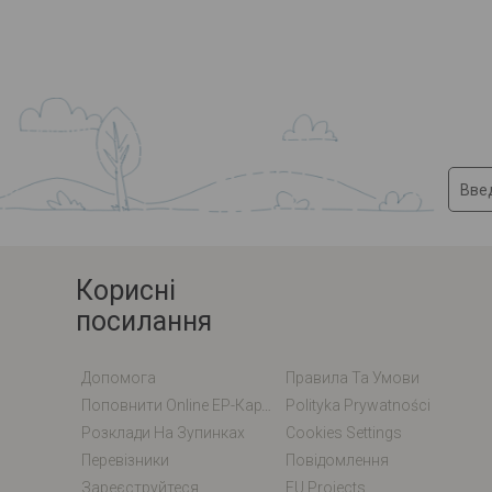
Корисні
посилання
Допомога
Правила Та Умови
Поповнити Online EP-Карту / EM-Карту
Polityka Prywatności
Розклади На Зупинках
Cookies Settings
Перевізники
Повідомлення
Зареєструйтеся
EU Projects