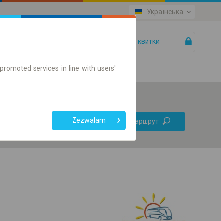
Українська
Ваші квитки
Допомога
promoted services in line with users'
Без
Zezwalam
Знайти маршрут
пересадок
Тільки онлайн квиток
+