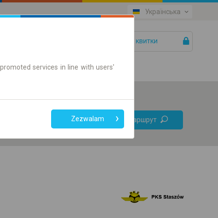
Українська
Ваші квитки
Допомога
promoted services in line with users'
Без
Zezwalam
Знайти маршрут
пересадок
Тільки онлайн квиток
+