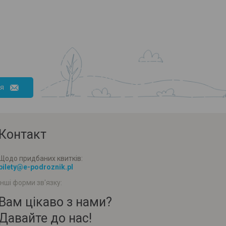
ся
Контакт
Щодо придбаних квитків:
bilety@e-podroznik.pl
Інші форми зв'язку:
Вам цікаво з нами?
Давайте до нас!