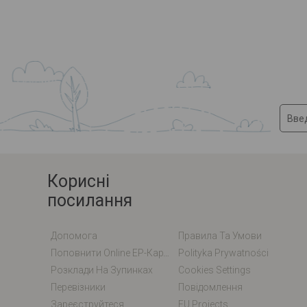
Корисні
посилання
Допомога
Правила Та Умови
Поповнити Online EP-Карту / EM-Карту
Polityka Prywatności
Розклади На Зупинках
Cookies Settings
Перевізники
Повідомлення
Зареєструйтеся
EU Projects