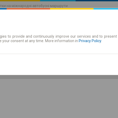
тки на міжнародні автобусні маршрути
ies to provide and continuously improve our services and to present 
руху
Абонементи
e your consent at any time. More information in
Privacy Policy
.
Сб 8 серп.
-- : --