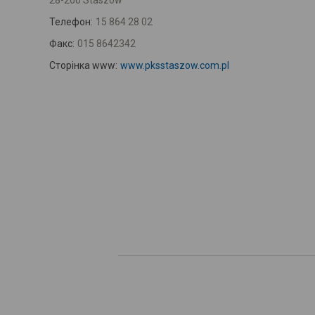
28-200 Staszów
Телефон:
15 864 28 02
Факс:
015 8642342
Сторінка www:
www.pksstaszow.com.pl