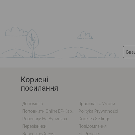
Корисні
посилання
Допомога
Правила Та Умови
Поповнити Online EP-Карту / EM-Карту
Polityka Prywatności
Розклади На Зупинках
Cookies Settings
Перевізники
Повідомлення
Зареєструйтеся
EU Projects