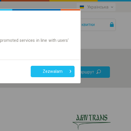
Українська
Ваші квитки
Допомога
promoted services in line with users'
Без
Zezwalam
Знайти маршрут
пересадок
Тільки онлайн квиток
+