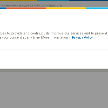
тки на міжнародні автобусні маршрути
ies to provide and continuously improve our services and to present 
руху
Абонементи
e your consent at any time. More information in
Privacy Policy
.
Пт 7 серп.
-- : --