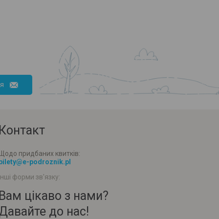
ся
Контакт
Щодо придбаних квитків:
bilety@e-podroznik.pl
Інші форми зв'язку:
Вам цікаво з нами?
Давайте до нас!