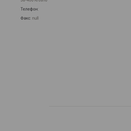
38-400 Krosno
Телефон:
Факс:
null