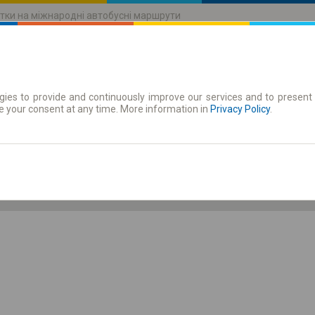
тки на міжнародні автобусні маршрути
ies to provide and continuously improve our services and to present 
руху
Абонементи
e your consent at any time. More information in
Privacy Policy
.
Пт 7 серп.
-- : --