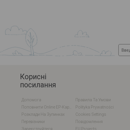
Корисні
посилання
Допомога
Правила Та Умови
Поповнити Online EP-Карту / EM-Карту
Polityka Prywatności
Розклади На Зупинках
Cookies Settings
Перевізники
Повідомлення
Зареєструйтеся
EU Projects