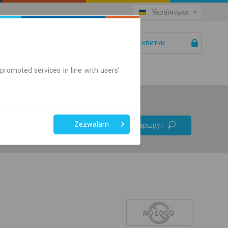
Українська
Ваші квитки
Допомога
promoted services in line with users'
Без
Zezwalam
Знайти маршрут
пересадок
Тільки онлайн квиток
+