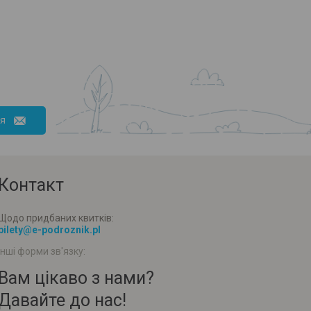
ся
Контакт
Щодо придбаних квитків:
bilety@e-podroznik.pl
Інші форми зв'язку:
Вам цікаво з нами?
Давайте до нас!