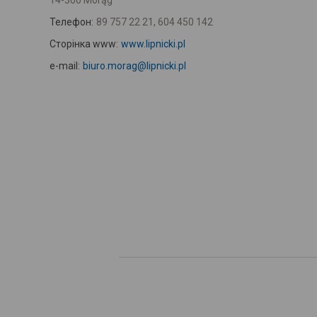
14-300 Morąg
Телефон:
89 757 22 21, 604 450 142
Сторінка www:
www.lipnicki.pl
e-mail:
biuro.morag@lipnicki.pl