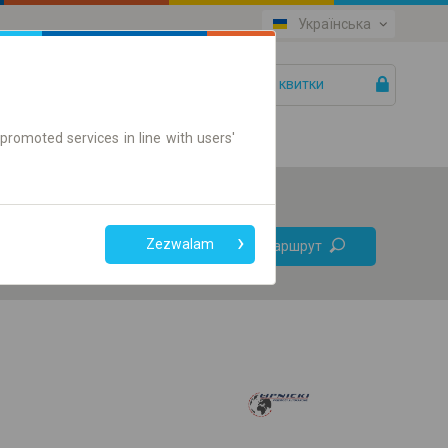
Українська
Ваші квитки
Допомога
promoted services in line with users'
Без
Zezwalam
Знайти маршрут
пересадок
Тільки онлайн квиток
+