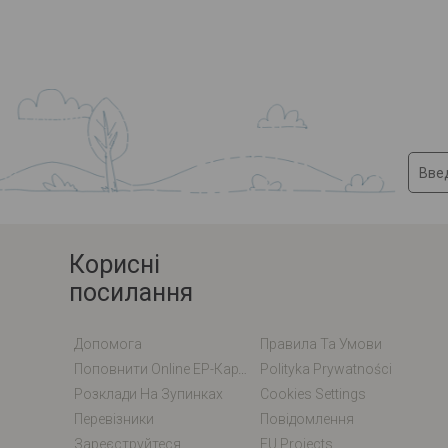
Корисні
посилання
Допомога
Правила Та Умови
Поповнити Online EP-Карту / EM-Карту
Polityka Prywatności
Розклади На Зупинках
Cookies Settings
Перевізники
Повідомлення
Зареєструйтеся
EU Projects