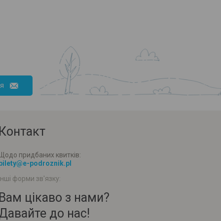
ся
Контакт
Щодо придбаних квитків:
bilety@e-podroznik.pl
Інші форми зв'язку:
Вам цікаво з нами?
Давайте до нас!