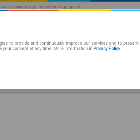
тки на міжнародні автобусні маршрути
ies to provide and continuously improve our services and to present 
руху
Абонементи
e your consent at any time. More information in
Privacy Policy
.
Чт 6 серп.
-- : --