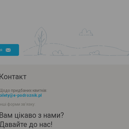
ся
Контакт
Щодо придбаних квитків:
bilety@e-podroznik.pl
Інші форми зв'язку:
Вам цікаво з нами?
Давайте до нас!