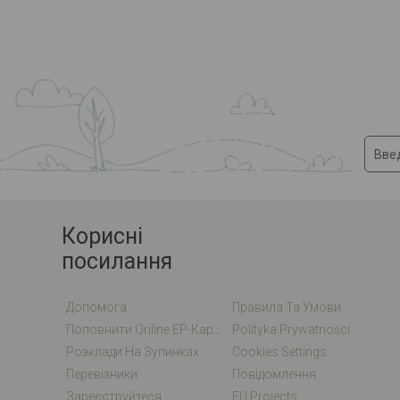
Корисні
посилання
Допомога
Правила Та Умови
Поповнити Online EP-Карту / EM-Карту
Polityka Prywatności
Розклади На Зупинках
Cookies Settings
Перевізники
Повідомлення
Зареєструйтеся
EU Projects