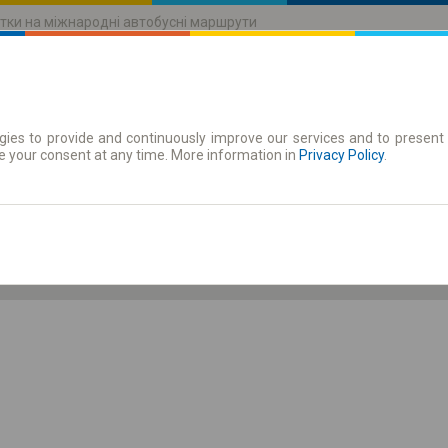
тки на міжнародні автобусні маршрути
ies to provide and continuously improve our services and to present 
руху
Абонементи
e your consent at any time. More information in
Privacy Policy
.
Пт 7 серп.
-- : --