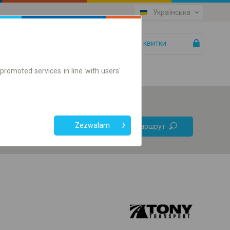
Українська
Ваші квитки
Допомога
promoted services in line with users'
Без
Zezwalam
Знайти маршрут
пересадок
Тільки онлайн квиток
+