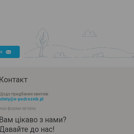
ся
Контакт
Щодо придбаних квитків:
bilety@e-podroznik.pl
Інші форми зв'язку:
Вам цікаво з нами?
Давайте до нас!