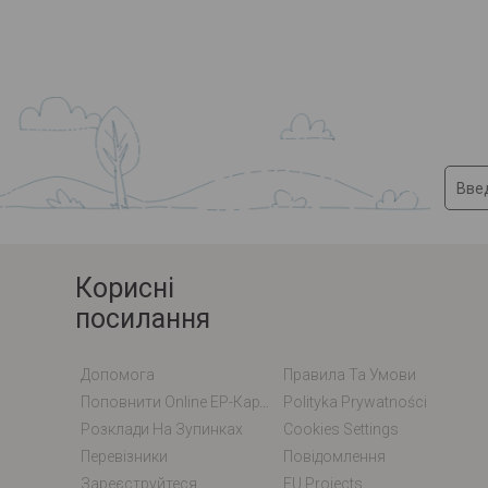
Корисні
посилання
Допомога
Правила Та Умови
Поповнити Online EP-Карту / EM-Карту
Polityka Prywatności
Розклади На Зупинках
Cookies Settings
Перевізники
Повідомлення
Зареєструйтеся
EU Projects