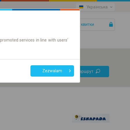
Українська
Ваші квитки
Допомога
promoted services in line with users'
Без
Zezwalam
Знайти маршрут
пересадок
Тільки онлайн квиток
+