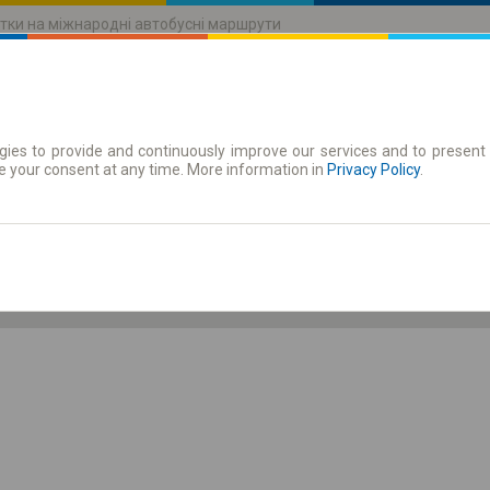
тки на міжнародні автобусні маршрути
ies to provide and continuously improve our services and to present 
руху
Абонементи
e your consent at any time. More information in
Privacy Policy
.
Сб 8 серп.
-- : --