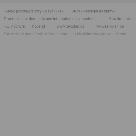
індекс розкладів руху на зупинках
Онлайн-тарифи на квитки
Timetables for domestic and international connections
Bus timetable
Інші послуги
hoper.pl
www.teroplan.cz
www.teroplan.de
The website uses GeoLite2 data created by MaxMind
www.maxmind.com