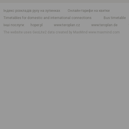
індекс розкладів руху на зупинках
Онлайн-тарифи на квитки
Timetables for domestic and international connections
Bus timetable
Інші послуги
hoper.pl
www.teroplan.cz
www.teroplan.de
The website uses GeoLite2 data created by MaxMind
www.maxmind.com