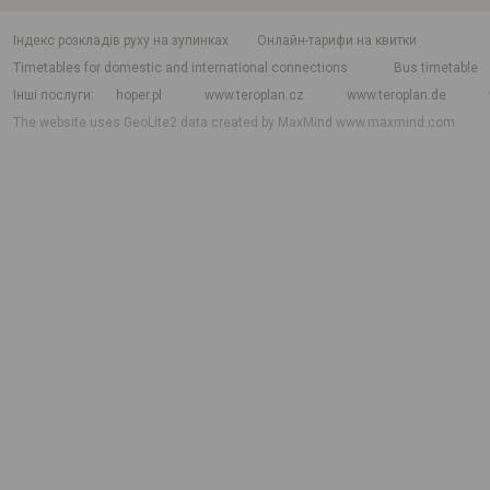
індекс розкладів руху на зупинках
Онлайн-тарифи на квитки
Timetables for domestic and international connections
Bus timetable
Інші послуги
hoper.pl
www.teroplan.cz
www.teroplan.de
The website uses GeoLite2 data created by MaxMind
www.maxmind.com