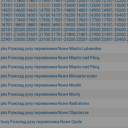
11701-11800
11801-11900
11901-12000
12001-12100
12101-12200
13101-13200
13201-13300
13301-13400
13401-13500
13501-13600
14501-14600
14601-14700
14701-14800
14801-14900
14901-15000
15901-16000
16001-16100
16101-16200
16201-16300
16301-16400
17301-17400
17401-17500
17501-17600
17601-17700
17701-17800
18701-18800
18801-18900
18901-19000
19001-19100
19101-19200
20101-20200
20201-20300
20301-20400
20401-20500
20501-20600
21501-21600
21601-21700
21701-21800
21801-21900
21901-22000
22901-23000
23001-23100
23101-23200
23201-23300
23301-23400
pks Розклад руху перевізника Nowe Miasto Lubawskie
pks Розклад руху перевізника Nowe Miasto nad Pilicą
pks Розклад руху перевізника Nowe Miasto nad Pilicą
pks Розклад руху перевізника Nowe Monasterzysko
pks Розклад руху перевізника Nowe Mostki
pks Розклад руху перевізника Nowe Mosty
pks Розклад руху перевізника Nowe Nadratowo
pks Розклад руху перевізника Nowe Objezierze
busy Розклад руху перевізника Nowe Opole