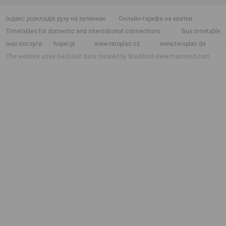
індекс розкладів руху на зупинках
Онлайн-тарифи на квитки
Timetables for domestic and international connections
Bus timetable
Інші послуги
hoper.pl
www.teroplan.cz
www.teroplan.de
The website uses GeoLite2 data created by MaxMind
www.maxmind.com