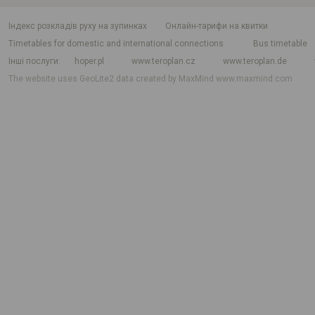
індекс розкладів руху на зупинках
Онлайн-тарифи на квитки
Timetables for domestic and international connections
Bus timetable
Інші послуги
hoper.pl
www.teroplan.cz
www.teroplan.de
The website uses GeoLite2 data created by MaxMind
www.maxmind.com