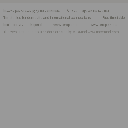
індекс розкладів руху на зупинках
Онлайн-тарифи на квитки
Timetables for domestic and international connections
Bus timetable
Інші послуги
hoper.pl
www.teroplan.cz
www.teroplan.de
The website uses GeoLite2 data created by MaxMind
www.maxmind.com