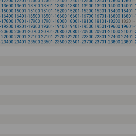
-12200
12201-12300
12301-12400
12401-12500
12501-12600
12601-
-13600
13601-13700
13701-13800
13801-13900
13901-14000
14001-
-15000
15001-15100
15101-15200
15201-15300
15301-15400
15401-
-16400
16401-16500
16501-16600
16601-16700
16701-16800
16801-
-17800
17801-17900
17901-18000
18001-18100
18101-18200
18201-
-19200
19201-19300
19301-19400
19401-19500
19501-19600
19601-
-20600
20601-20700
20701-20800
20801-20900
20901-21000
21001-
-22000
22001-22100
22101-22200
22201-22300
22301-22400
22401-
-23400
23401-23500
23501-23600
23601-23700
23701-23800
23801-