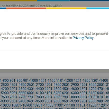
тки на міжнародні автобусні маршрути
ies to provide and continuously improve our services and to present 
руху
Абонементи
e your consent at any time. More information in
Privacy Policy
.
Сб 8 серп.
-- : --
1-800
801-900
901-1000
1001-1100
1101-1200
1201-1300
1301-1400
-2500
2501-2600
2601-2700
2701-2800
2801-2900
2901-3000
3001-3
-4200
4201-4300
4301-4400
4401-4500
4501-4600
4601-4700
4701-4
-5900
5901-6000
6001-6100
6101-6200
6201-6300
6301-6400
6401-6
-7600
7601-7700
7701-7800
7801-7900
7901-8000
8001-8100
8101-8
-9300
9301-9400
9401-9500
9501-9600
9601-9700
9701-9800
9801-9
-10800
10801-10900
10901-11000
11001-11100
11101-11200
11201-