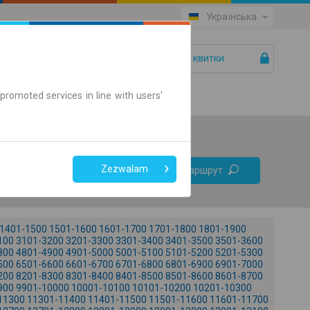
Українська
Ваші квитки
Допомога
promoted services in line with users'
Без
Zezwalam
Знайти маршрут
пересадок
Тільки онлайн квиток
1401-1500
1501-1600
1601-1700
1701-1800
1801-1900
100
3101-3200
3201-3300
3301-3400
3401-3500
3501-3600
800
4801-4900
4901-5000
5001-5100
5101-5200
5201-5300
500
6501-6600
6601-6700
6701-6800
6801-6900
6901-7000
200
8201-8300
8301-8400
8401-8500
8501-8600
8601-8700
900
9901-10000
10001-10100
10101-10200
10201-10300
+
11300
11301-11400
11401-11500
11501-11600
11601-11700