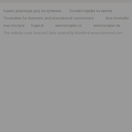
індекс розкладів руху на зупинках
Онлайн-тарифи на квитки
Timetables for domestic and international connections
Bus timetable
Інші послуги
hoper.pl
www.teroplan.cz
www.teroplan.de
The website uses GeoLite2 data created by MaxMind
www.maxmind.com